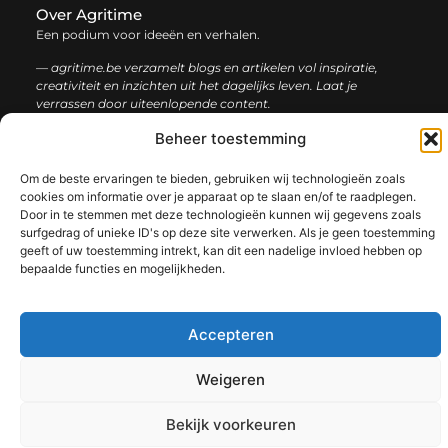
Over Agritime
Een podium voor ideeën en verhalen.
— agritime.be verzamelt blogs en artikelen vol inspiratie,
creativiteit en inzichten uit het dagelijks leven. Laat je
verrassen door uiteenlopende content.
Beheer toestemming
Onze
Bericht categorie
informatie
Om de beste ervaringen te bieden, gebruiken wij technologieën zoals
cookies om informatie over je apparaat op te slaan en/of te raadplegen.
SEO backlinks kopen: zo bouw je stap voor stap aan een sterke online autoriteit
Extra geld verdienen: ontdek slimme manieren om jouw inkomen te vergroten
Door in te stemmen met deze technologieën kunnen wij gegevens zoals
surfgedrag of unieke ID's op deze site verwerken. Als je geen toestemming
geeft of uw toestemming intrekt, kan dit een nadelige invloed hebben op
bepaalde functies en mogelijkheden.
@2025 www.agritime.be. All Right Reserved.​
Accepteren
Weigeren
Bekijk voorkeuren