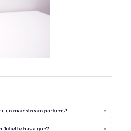
iche en mainstream parfums?
▼
n Juliette has a gun?
▼