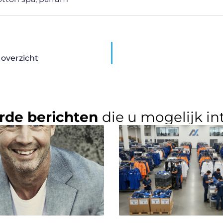
 overzicht
rde berichten
die u mogelijk in