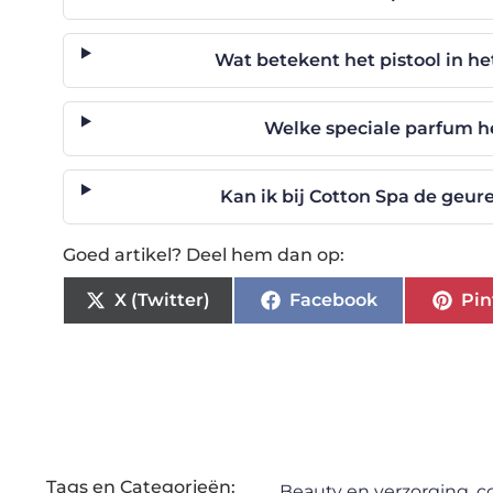
Wat betekent het pistool in he
Welke speciale parfum he
Kan ik bij Cotton Spa de geur
Goed artikel? Deel hem dan op:
X (Twitter)
Facebook
Pin
Tags en Categorieën:
Beauty en verzorging
,
c