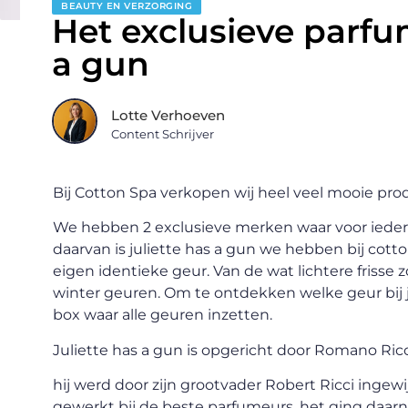
BEAUTY EN VERZORGING
Het exclusieve parfu
a gun
Lotte Verhoeven
Content Schrijver
Bij Cotton Spa verkopen wij heel veel mooie pro
We hebben 2 exclusieve merken waar voor iederee
daarvan is juliette has a gun we hebben bij cott
eigen identieke geur. Van de wat lichtere friss
winter geuren. Om te ontdekken welke geur bij 
box waar alle geuren inzetten.
Juliette has a gun is opgericht door Romano Ricci
hij werd door zijn grootvader Robert Ricci ingewi
gewerkt bij de beste parfumeurs. het ging daarna 