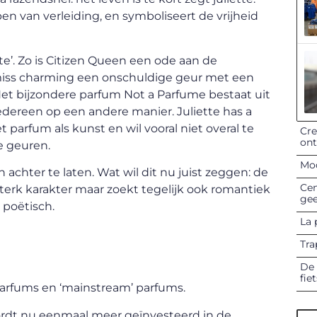
en van verleiding, en symboliseert de vrijheid
te’. Zo is Citizen Queen een ode aan de
 miss charming een onschuldige geur met een
 Het bijzondere parfum Not a Parfume bestaat uit
edereen op een andere manier. Juliette has a
t parfum als kunst en wil vooral niet overal te
Cre
on
de geuren.
Mod
n achter te laten. Wat wil dit nu juist zeggen: de
Cen
erk karakter maar zoekt tegelijk ook romantiek
gee
 poëtisch.
La 
Tra
De 
fie
’ parfums en ‘mainstream’ parfums.
wordt nu eenmaal meer geïnvesteerd in de