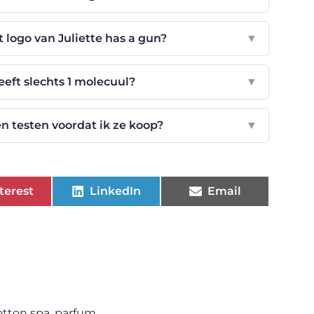
t logo van Juliette has a gun?
▼
eft slechts 1 molecuul?
▼
en testen voordat ik ze koop?
▼
terest
LinkedIn
Email
otton spa
,
parfum