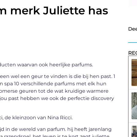
m merk Juliette has
Dee
RE
ducten waarvan ook heerlijke parfums.
n wel een geur te vinden is die bij hen past. 1
on spa 10 verschillende parfums met elk hun
e zomerse geuren tot de wat kruidige warmere
jou past hebben we ook de perfectie discovery
, de kleinzoon van Nina Ricci.
jd in de wereld van parfum. hij heeft jarenlang
razendsnel. het leven is te kort zegt juliette.