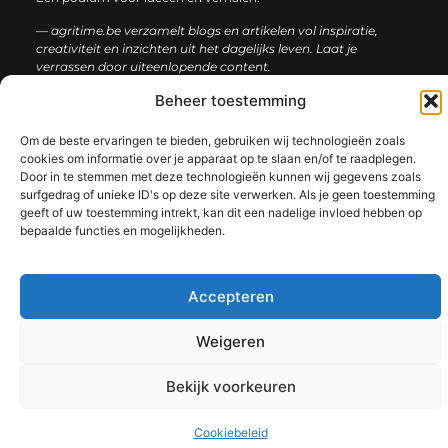
— agritime.be verzamelt blogs en artikelen vol inspiratie,
creativiteit en inzichten uit het dagelijks leven. Laat je
verrassen door uiteenlopende content.
Beheer toestemming
Onze
Bericht categorie
informatie
Om de beste ervaringen te bieden, gebruiken wij technologieën zoals
cookies om informatie over je apparaat op te slaan en/of te raadplegen.
SEO backlinks kopen: zo bouw je stap voor stap aan een sterke online autoriteit
Extra geld verdienen: ontdek slimme manieren om jouw inkomen te vergroten
Door in te stemmen met deze technologieën kunnen wij gegevens zoals
surfgedrag of unieke ID's op deze site verwerken. Als je geen toestemming
geeft of uw toestemming intrekt, kan dit een nadelige invloed hebben op
bepaalde functies en mogelijkheden.
@2025 www.agritime.be. All Right Reserved.​
Accepteren
Weigeren
Bekijk voorkeuren
Cookiebeleid