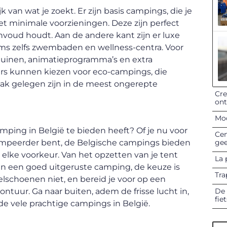
jk van wat je zoekt. Er zijn basis campings, die je
et minimale voorzieningen. Deze zijn perfect
voud houdt. Aan de andere kant zijn er luxe
oms zelfs zwembaden en wellness-centra. Voor
ltuinen, animatieprogramma’s en extra
rs kunnen kiezen voor eco-campings, die
ak gelegen zijn in de meest ongerepte
Cre
on
Mod
amping in België te bieden heeft? Of je nu voor
Cen
gee
ampeerder bent, de Belgische campings bieden
j elke voorkeur. Van het opzetten van je tent
La 
an een goed uitgeruste camping, de keuze is
Tra
elschoenen niet, en bereid je voor op een
De 
ontuur. Ga naar buiten, adem de frisse lucht in,
fie
 de vele prachtige campings in België.