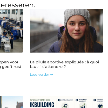
teresseren.
open voor
La pilule abortive expliquée : à quoi
g geeft rust
faut-il s'attendre ?
Lees verder ➜