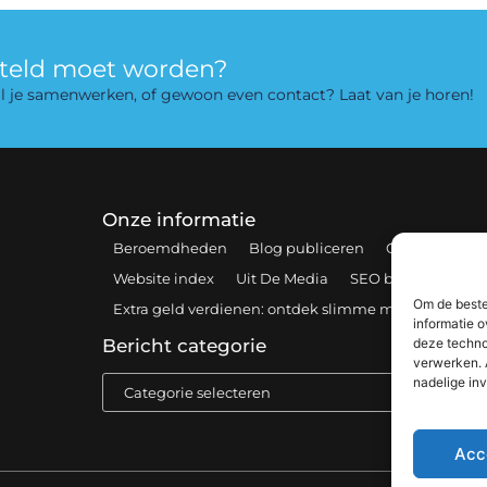
rteld moet worden?
 wil je samenwerken, of gewoon even contact? Laat van je horen!
Onze informatie
Beroemdheden
Blog publiceren
Contact
Coo
Website index
Uit De Media
SEO backlinks kopen
Om de beste
Extra geld verdienen: ontdek slimme manieren om 
informatie o
deze techno
Bericht categorie
verwerken. 
nadelige in
Acc