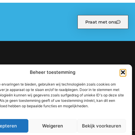
Praat met ons
kiebeleid (EU)
Ons team
Over ons
Partners
Beheer toestemming
: zo bouw je stap voor stap aan een sterke online autoriteit
 ervaringen te bieden, gebruiken wij technologieën zoals cookies om
jouw inkomen te vergroten
ver je apparaat op te slaan en/of te raadplegen. Door in te stemmen met
logieën kunnen wij gegevens zoals surfgedrag of unieke ID's op deze site
Als je geen toestemming geeft of uw toestemming intrekt, kan dit een
vloed hebben op bepaalde functies en mogelijkheden.
epteren
Weigeren
Bekijk voorkeuren
TOP