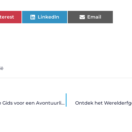
terest
LinkedIn
Email
ië
Glamping en Camping in Frankrijk: De Ultieme Gids voor een Avontuurlijke Vakantie
Ontdek het Werelderfg