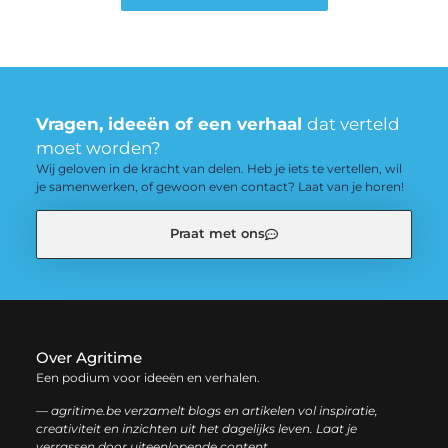
Vragen, ideeën of een verhaal
dat verteld
moet worden?
Wij geloven in de kracht van delen. Heb je iets te vertellen, wil
je samenwerken, of gewoon even contact? Laat van je horen!
Praat met ons
Over Agritime
Een podium voor ideeën en verhalen.
— agritime.be verzamelt blogs en artikelen vol inspiratie,
creativiteit en inzichten uit het dagelijks leven. Laat je
verrassen door uiteenlopende content.