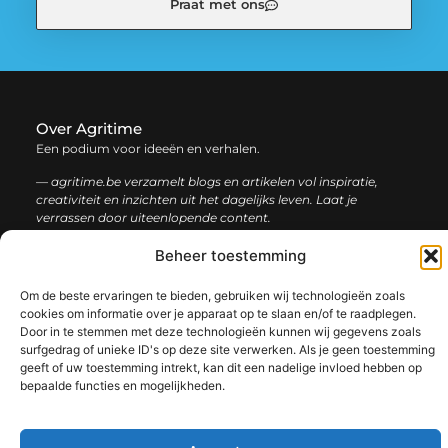
Praat met ons
Over Agritime
Een podium voor ideeën en verhalen.
— agritime.be verzamelt blogs en artikelen vol inspiratie,
creativiteit en inzichten uit het dagelijks leven. Laat je
verrassen door uiteenlopende content.
Beheer toestemming
Onze
Bericht categorie
informatie
Om de beste ervaringen te bieden, gebruiken wij technologieën zoals
cookies om informatie over je apparaat op te slaan en/of te raadplegen.
SEO backlinks kopen: zo bouw je stap voor stap aan een sterke online autoriteit
Extra geld verdienen: ontdek slimme manieren om jouw inkomen te vergroten
Door in te stemmen met deze technologieën kunnen wij gegevens zoals
surfgedrag of unieke ID's op deze site verwerken. Als je geen toestemming
geeft of uw toestemming intrekt, kan dit een nadelige invloed hebben op
bepaalde functies en mogelijkheden.
@2025 www.agritime.be. All Right Reserved.​