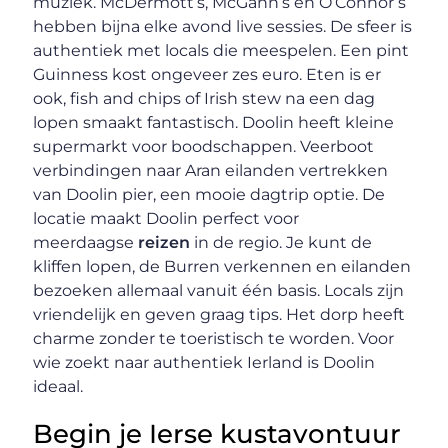
muziek. McDermott’s, McGann’s en O’Connor’s
hebben bijna elke avond live sessies. De sfeer is
authentiek met locals die meespelen. Een pint
Guinness kost ongeveer zes euro. Eten is er
ook, fish and chips of Irish stew na een dag
lopen smaakt fantastisch. Doolin heeft kleine
supermarkt voor boodschappen. Veerboot
verbindingen naar Aran eilanden vertrekken
van Doolin pier, een mooie dagtrip optie. De
locatie maakt Doolin perfect voor
meerdaagse
reizen
in de regio. Je kunt de
kliffen lopen, de Burren verkennen en eilanden
bezoeken allemaal vanuit één basis. Locals zijn
vriendelijk en geven graag tips. Het dorp heeft
charme zonder te toeristisch te worden. Voor
wie zoekt naar authentiek Ierland is Doolin
ideaal.
Begin je Ierse kustavontuur