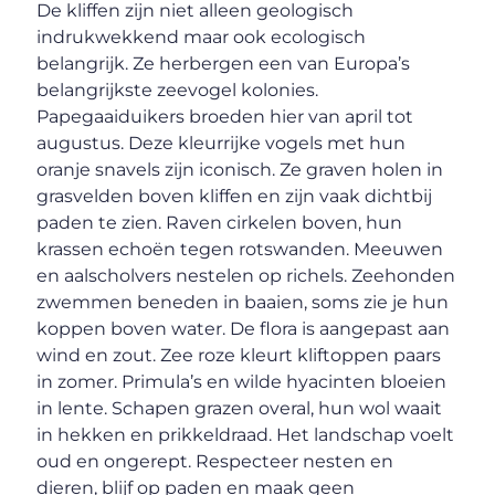
De kliffen zijn niet alleen geologisch
indrukwekkend maar ook ecologisch
belangrijk. Ze herbergen een van Europa’s
belangrijkste zeevogel kolonies.
Papegaaiduikers broeden hier van april tot
augustus. Deze kleurrijke vogels met hun
oranje snavels zijn iconisch. Ze graven holen in
grasvelden boven kliffen en zijn vaak dichtbij
paden te zien. Raven cirkelen boven, hun
krassen echoën tegen rotswanden. Meeuwen
en aalscholvers nestelen op richels. Zeehonden
zwemmen beneden in baaien, soms zie je hun
koppen boven water. De flora is aangepast aan
wind en zout. Zee roze kleurt kliftoppen paars
in zomer. Primula’s en wilde hyacinten bloeien
in lente. Schapen grazen overal, hun wol waait
in hekken en prikkeldraad. Het landschap voelt
oud en ongerept. Respecteer nesten en
dieren, blijf op paden en maak geen