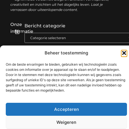
creativiteit en inzichten uit het dagelijks leven. Laat je
verrassen door uiteenlopende content.
Onze
Bericht categorie
informatie
SEO backlinks kopen: zo bouw je stap voor stap aan een sterke online autoriteit
Extra geld verdienen: ontdek slimme manieren om jouw inkomen te vergroten
Beheer toestemming
Om de beste ervaringen te bieden, gebruiken wij technologieën zoals
@2025 www.agritime.be. All Right Reserved.​
cookies om informatie over je apparaat op te slaan en/of te raadplegen.
Door in te stemmen met deze technologieën kunnen wij gegevens zoals
surfgedrag of unieke ID's op deze site verwerken. Als je geen toestemming
geeft of uw toestemming intrekt, kan dit een nadelige invloed hebben op
bepaalde functies en mogelijkheden.
Accepteren
Weigeren