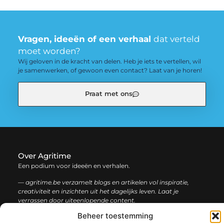
Vragen, ideeën of een verhaal
dat verteld
moet worden?
Wij geloven in de kracht van delen. Heb je iets te vertellen, wil
je samenwerken, of gewoon even contact? Laat van je horen!
Praat met ons
Over Agritime
Een podium voor ideeën en verhalen.
— agritime.be verzamelt blogs en artikelen vol inspiratie,
creativiteit en inzichten uit het dagelijks leven. Laat je
verrassen door uiteenlopende content.
Beheer toestemming