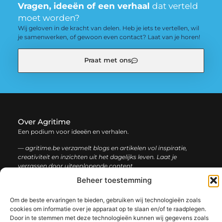
Vragen, ideeën of een verhaal
dat verteld
moet worden?
Wij geloven in de kracht van delen. Heb je iets te vertellen, wil
je samenwerken, of gewoon even contact? Laat van je horen!
Praat met ons
Over Agritime
Een podium voor ideeën en verhalen.
— agritime.be verzamelt blogs en artikelen vol inspiratie,
creativiteit en inzichten uit het dagelijks leven. Laat je
verrassen door uiteenlopende content.
Beheer toestemming
Onze
Bericht categorie
Om de beste ervaringen te bieden, gebruiken wij technologieën zoals
informatie
cookies om informatie over je apparaat op te slaan en/of te raadplegen.
Door in te stemmen met deze technologieën kunnen wij gegevens zoals
SEO backlinks kopen: zo bouw je stap voor stap aan een sterke online autoriteit
Extra geld verdienen: ontdek slimme manieren om jouw inkomen te vergroten