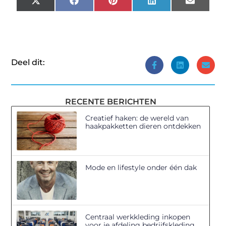
X
Facebook
Pinterest
LinkedIn
Email
(Twitter)
Deel dit:
RECENTE BERICHTEN
Creatief haken: de wereld van
haakpakketten dieren ontdekken
Mode en lifestyle onder één dak
Centraal werkkleding inkopen
voor je afdeling bedrijfskleding