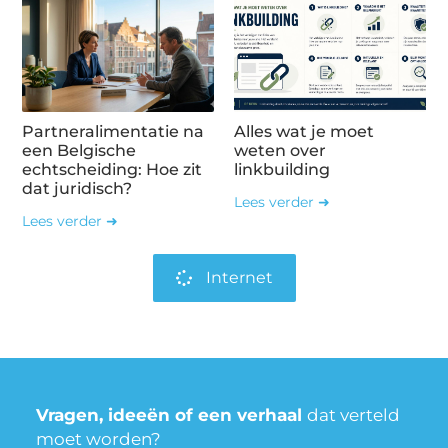
Partneralimentatie na
Alles wat je moet
een Belgische
weten over
echtscheiding: Hoe zit
linkbuilding
dat juridisch?
Lees verder ➜
Lees verder ➜
Internet
Vragen, ideeën of een verhaal
dat verteld
moet worden?