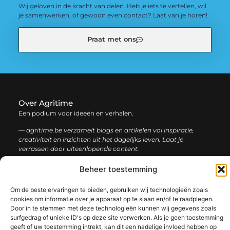
Wij geloven in de kracht van delen. Heb je iets te vertellen, wil
je samenwerken, of gewoon even contact? Laat van je horen!
Praat met ons
Over Agritime
Een podium voor ideeën en verhalen.
— agritime.be verzamelt blogs en artikelen vol inspiratie,
creativiteit en inzichten uit het dagelijks leven. Laat je
verrassen door uiteenlopende content.
Beheer toestemming
Onze
Bericht categorie
informatie
Om de beste ervaringen te bieden, gebruiken wij technologieën zoals
cookies om informatie over je apparaat op te slaan en/of te raadplegen.
SEO backlinks kopen: zo bouw je stap voor stap aan een sterke online autoriteit
Extra geld verdienen: ontdek slimme manieren om jouw inkomen te vergroten
Door in te stemmen met deze technologieën kunnen wij gegevens zoals
surfgedrag of unieke ID's op deze site verwerken. Als je geen toestemming
geeft of uw toestemming intrekt, kan dit een nadelige invloed hebben op