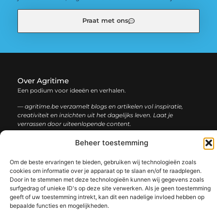
Praat met ons
Over Agritime
Een podium voor ideeën en verhalen.
— agritime.be verzamelt blogs en artikelen vol inspiratie,
creativiteit en inzichten uit het dagelijks leven. Laat je
verrassen door uiteenlopende content.
Beheer toestemming
Onze
Bericht categorie
informatie
Om de beste ervaringen te bieden, gebruiken wij technologieën zoals
cookies om informatie over je apparaat op te slaan en/of te raadplegen.
SEO backlinks kopen: zo bouw je stap voor stap aan een sterke online autoriteit
Extra geld verdienen: ontdek slimme manieren om jouw inkomen te vergroten
Door in te stemmen met deze technologieën kunnen wij gegevens zoals
surfgedrag of unieke ID's op deze site verwerken. Als je geen toestemming
geeft of uw toestemming intrekt, kan dit een nadelige invloed hebben op
bepaalde functies en mogelijkheden.